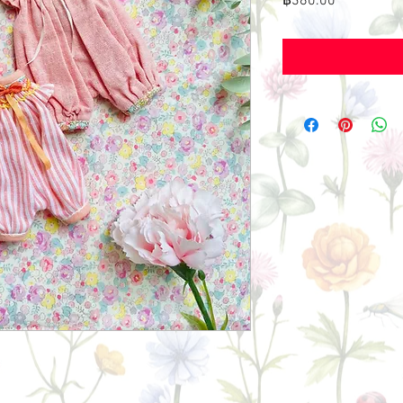
฿380.00