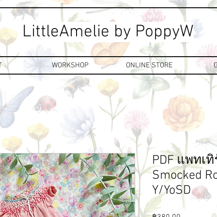
LittleAmelie by PoppyW
T
WORKSHOP
ONLINE STORE
PDF แพทเทิ
Smocked Ro
Y/YoSD
Price