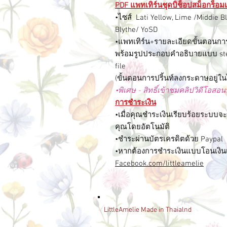
PDF แพทเทิร์นชุดบิช็อปสม็อกร็อมเ
•ไซส์ Lati Yellow, Lime /Middie B
Blythe/ YoSD
•แพทเทิร์น+รายละเอียดขั้นตอนการ
พร้อมรูปประกอบคำอธิบายแบบ step
file
(ขั้นตอนการปริ้นท์ลงกระดาษอยู่ใน
•พิเศษ - สิทธิ์เข้าชมคลิปวิดีโอ
การชำระเงิน
•เมื่อคุณชำระเงินเรียบร้อยระบบจะ
คุณโดยอัตโนมัติ
•ชำระผ่านบัตรเครดิตด้วย Paypal
•หากต้องการชำระเงินแบบโอนเงินเ
Facebook.com/littleamelie
LittleAmelie Made in Thaialnd