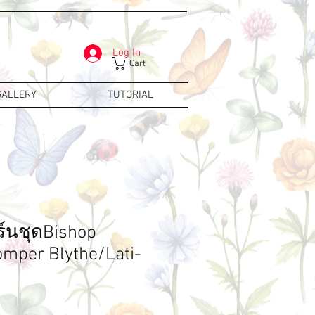
Log In
Cart
GALLERY
TUTORIAL
ร์นชุดBishop
mper Blythe/Lati-