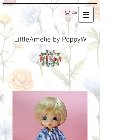
Cart
LittleAmelie by PoppyW