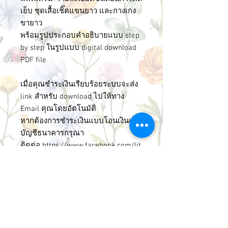
เย็บ ชุดเสื้อเชิ๊ตแขนยาว และกางเกง
ขายาว
พร้อมรูปประกอบคำอธิบายแบบ step
by step ในรูปแบบ digital download
PDF file
เมื่อคุณชำระเงินเรียบร้อยระบบจะส่ง
link สำหรับ download ไปให้ทาง
Email คุณโดยอัตโนมัติ
หากต้องการชำระเงินแบบโอนเงินเข้า
บัญชีธนาคารกรุณา
ติดต่อ
https://www.facebook.com/lit
tleamelie/
LittleAmelie Made in Thaialnd