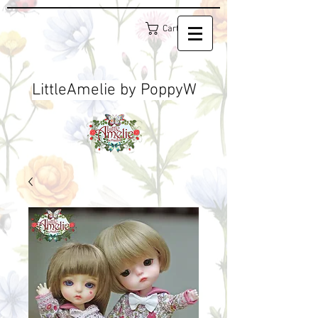
Cart
LittleAmelie by PoppyW