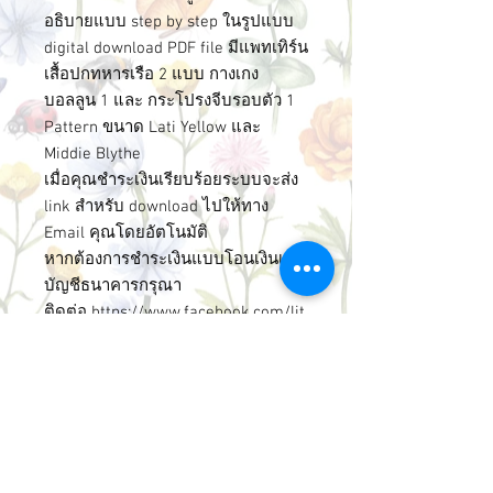
อธิบายแบบ step by step ในรูปแบบ
digital download PDF file มีแพทเทิร์น
เสื้อปกทหารเรือ 2 แบบ กางเกง
บอลลูน 1 และ กระโปรงจีบรอบตัว 1
Pattern ขนาด Lati Yellow และ
Middie Blythe
เมื่อคุณชำระเงินเรียบร้อยระบบจะส่ง
link สำหรับ download ไปให้ทาง
Email คุณโดยอัตโนมัติ
หากต้องการชำระเงินแบบโอนเงินเข้า
บัญชีธนาคารกรุณา
ติดต่อ
https://www.facebook.com/lit
tleamelie/
LittleAmelie Made in Thaialnd